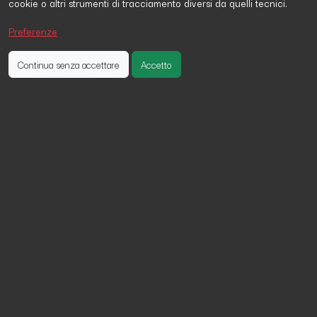
cookie o altri strumenti di tracciamento diversi da quelli tecnici.
Mikal Germani
ha firmato la petizione 21 giorni fa
Simona Tommei
ha firmato la petizione 11 giorni fa
Preferenze
OLENA MYKHAYLOVA
ha firmato la petizione un giorno fa
Continua senza accettare
Accetto
Giustizia per leone - il gatto scuoiato
vivo a salerno
Esprimiamo il nostro profondo sdegno e la nostra
rabbia per la morte di Leone, il gatto scuoiato vivo ad
Angri, in provincia di Salerno.
Il gesto di crudeltà e violenza che è stato compiuto ai
danni di questo povero animale è inaccettabile e ci
lascia senza parole. Leone è stato torturato e ucciso
in modo atroce, e la sua morte è un vero e proprio