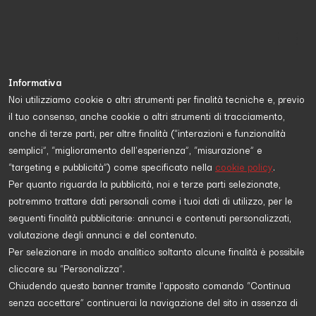
Informativa
Noi utilizziamo cookie o altri strumenti per finalità tecniche e, previo
Petizioni online
il tuo consenso, anche cookie o altri strumenti di tracciamento,
e raccolta firme
anche di terze parti, per altre finalità (“interazioni e funzionalità
semplici”, “miglioramento dell'esperienza”, “misurazione” e
Diamo spazio alla tua voce!
“targeting e pubblicità”) come specificato nella
cookie policy
.
Per quanto riguarda la pubblicità, noi e terze parti selezionate,
CREA LA TUA PETIZIONE
potremmo trattare dati personali come i tuoi dati di utilizzo, per le
seguenti finalità pubblicitarie: annunci e contenuti personalizzati,
valutazione degli annunci e del contenuto.
Per selezionare in modo analitico soltanto alcune finalità è possibile
cliccare su “Personalizza”.
Chiudendo questo banner tramite l’apposito comando “Continua
senza accettare” continuerai la navigazione del sito in assenza di