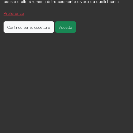
cookie o altri strumenti di tracciamento diversi da quelli tecnici.
Preferenze
Continua senza accettare
Accetto
La petizione è lo strumento più utilizzato nei Paesi
democratici per far sentire la propria voce, per
comunicare un problema e proporre una soluzione.
Mettiamo il cambiamento alla portata di
tutti!