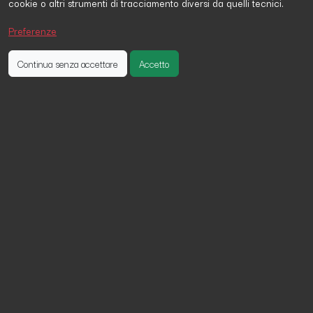
cookie o altri strumenti di tracciamento diversi da quelli tecnici.
Christian Paolo Piazza
ha firmato la petizione 12 giorni fa
Roberto Bertoja
ha firmato la petizione 15 giorni fa
Preferenze
Lucia Casu
ha firmato la petizione 26 giorni fa
Continua senza accettare
Accetto
Petizione per il referendum
abrogativo dell'autonomia
differenziata delle regioni
Chiediamo l'indizione di un referendum per abrogare la
legge 26 giugno 2024 n. 86, che attua il regionalismo
differenziato per le Regioni a statuto ordinario. Questa
riforma rischia di compromettere l'unità nazionale e
creare disparità tra le regioni italiane.
Motivazioni: