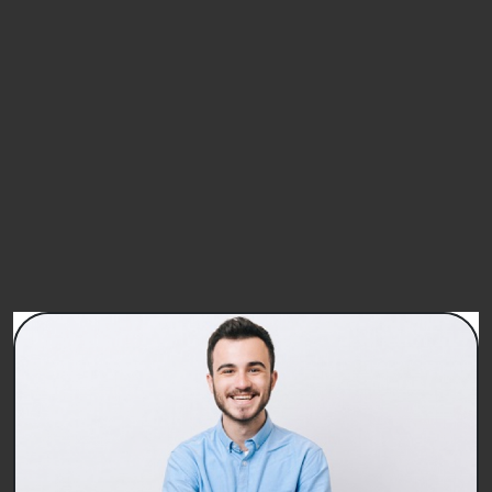
Non Acconsento
(* obbligatori per proseguire nella registrazione)
FIRMA
PETIZIONI SIMILI