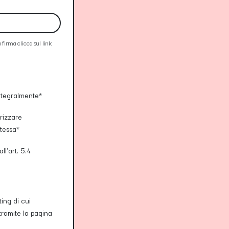
rma clicca sul link
integralmente*
rizzare
stessa*
ll'art. 5.4
ting di cui
tramite la pagina