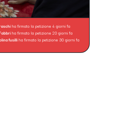
raschi
ha firmato la petizione 4 giorni fa
Fabbri
ha firmato la petizione 20 giorni fa
ina fusilli
ha firmato la petizione 30 giorni fa