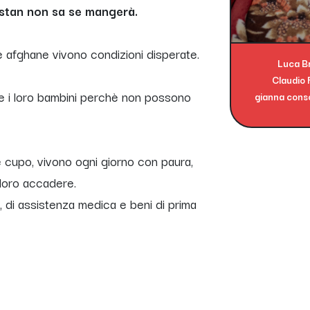
istan non sa se mangerà.
e afghane vivono condizioni disperate.
Luca B
Claudio 
me i loro bambini perchè non possono
gianna consol
e cupo, vivono ogni giorno con paura,
loro accadere.
, di assistenza medica e beni di prima