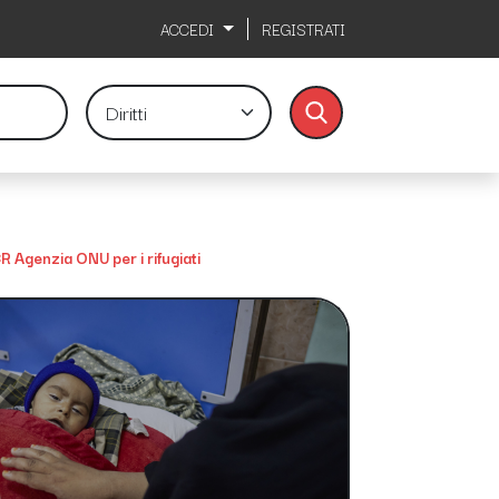
ACCEDI
REGISTRATI
 Agenzia ONU per i rifugiati