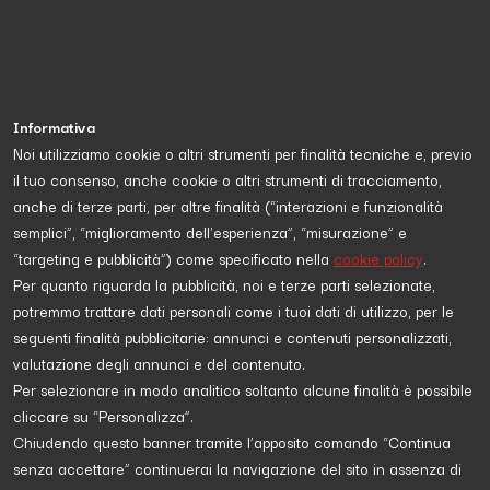
Informativa
Noi utilizziamo cookie o altri strumenti per finalità tecniche e, previo
il tuo consenso, anche cookie o altri strumenti di tracciamento,
Proposta da
UNHCR - Agenzia ONU per i Rifugiati
anche di terze parti, per altre finalità (“interazioni e funzionalità
semplici”, “miglioramento dell'esperienza”, “misurazione” e
“targeting e pubblicità”) come specificato nella
cookie policy
.
DIRITTI
Per quanto riguarda la pubblicità, noi e terze parti selezionate,
potremmo trattare dati personali come i tuoi dati di utilizzo, per le
seguenti finalità pubblicitarie: annunci e contenuti personalizzati,
valutazione degli annunci e del contenuto.
Per selezionare in modo analitico soltanto alcune finalità è possibile
cliccare su “Personalizza”.
Chiudendo questo banner tramite l’apposito comando “Continua
senza accettare” continuerai la navigazione del sito in assenza di