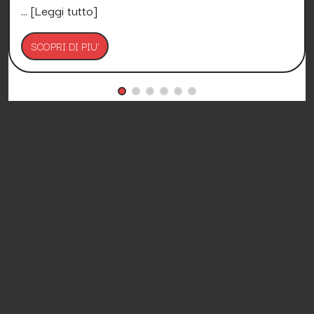
...
[Leggi tutto]
SCOPRI DI PIU'
Petizioni.it è Gratis e lo sarà per sempre!
Media Asset spa copyright 2017 - 2026 - P.IVA
11305210012
Azienda certificata ISO 27001 numero: SNR