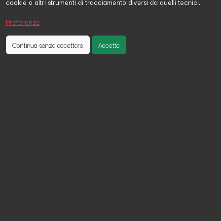
cookie o altri strumenti di tracciamento diversi da quelli tecnici.
SALVATORE LUIGI CARTANESE
ha firmato la petizione 19
ore fa
Preferenze
Nicolina Cantoni
ha firmato la petizione 5 giorni fa
Paola Brusati
ha firmato la petizione 8 giorni fa
Continua senza accettare
Accetto
Non dimentichiamo le donne e le
bambine afghane!
Gli afghani stanno affrontando una delle più gravi
emergenze umanitarie al mondo.
L'insicurezza alimentare ha raggiunto livelli senza
precedenti. Affamate e sempre più povere, le famiglie
afghane vivono in condizioni di estrema vulnerabilità.