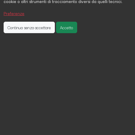
cookie o altri strumenti di tracciamento diversi da quelli tecnici.
Roberta Alosi
ha firmato la petizione 21 giorni fa
ROCCO GALASSO
ha firmato la petizione 28 giorni fa
Preferenze
Alfonso Piscione
ha firmato la petizione 18 ore fa
Continua senza accettare
Accetto
è carestia in Sudan: chiediamo aiuti
per donne, bambini e famiglie che
muoiono di fame.
I segnali di allarme erano presenti da mesi.
Ora abbiamo la tragica conferma che c’è una carestia
nella regione sudanese del Darfur settentrionale.
Donne, bambini e uomini sfollati stanno morendo
di fame, malnutrizione e malattie.