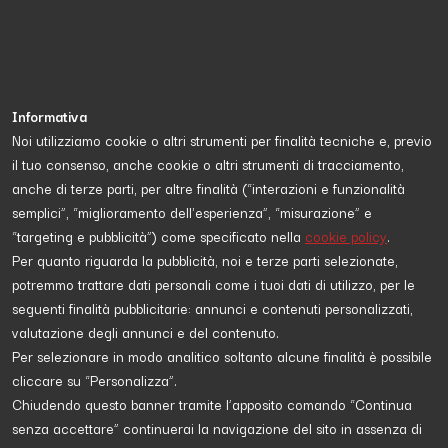
Informativa
Noi utilizziamo cookie o altri strumenti per finalità tecniche e, previo
il tuo consenso, anche cookie o altri strumenti di tracciamento,
Proposta da
UNHCR - Agenzia ONU per i Rifugiati
anche di terze parti, per altre finalità (“interazioni e funzionalità
semplici”, “miglioramento dell'esperienza”, “misurazione” e
“targeting e pubblicità”) come specificato nella
cookie policy
.
DIRITTI
Per quanto riguarda la pubblicità, noi e terze parti selezionate,
potremmo trattare dati personali come i tuoi dati di utilizzo, per le
seguenti finalità pubblicitarie: annunci e contenuti personalizzati,
valutazione degli annunci e del contenuto.
Per selezionare in modo analitico soltanto alcune finalità è possibile
cliccare su “Personalizza”.
Chiudendo questo banner tramite l’apposito comando “Continua
senza accettare” continuerai la navigazione del sito in assenza di