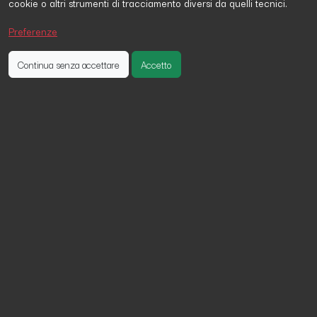
cookie o altri strumenti di tracciamento diversi da quelli tecnici.
Stefano Di Bernardo
ha firmato la petizione 30 giorni fa
ROSANNA SANTORO
ha firmato la petizione 23 giorni fa
Preferenze
Guglielmo Urban
ha firmato la petizione un giorno fa
Continua senza accettare
Accetto
Aumentare la pensione di invalidità
civile
In Italia un invalido civile è costretto a vivere con soli
290€ al mese, meno di 10€ al giorno.
Questo non è accettabile in uno stato civile come
l'Italia.
Negli ultimi anni molti hanno promesso di intervenire
ma nessuno è stato all'altezza di rispettare l'impegno
assunto, complice forse di un sistema che ignora chi
è realmente bisognoso di assistenza per via della