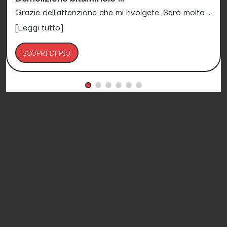
Grazie dell'attenzione che mi rivolgete. Sarò molto ...
[Leggi tutto]
SCOPRI DI PIU'
Petizioni.it è Gratis e lo sarà per sempre!
Media Asset spa copyright 2017 - 2026 - P.IVA
11305210012