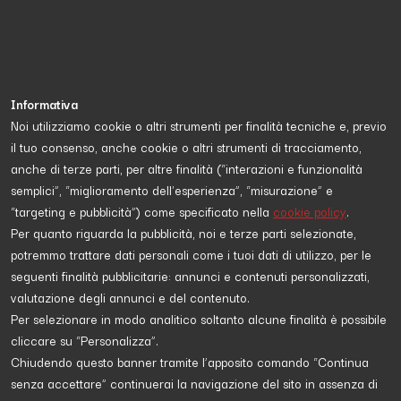
Informativa
Noi utilizziamo cookie o altri strumenti per finalità tecniche e, previo
il tuo consenso, anche cookie o altri strumenti di tracciamento,
Proposta da
Mario Contino
e diretta a
scopri di più
anche di terze parti, per altre finalità (“interazioni e funzionalità
semplici”, “miglioramento dell'esperienza”, “misurazione” e
“targeting e pubblicità”) come specificato nella
cookie policy
.
DIRITTI
Per quanto riguarda la pubblicità, noi e terze parti selezionate,
potremmo trattare dati personali come i tuoi dati di utilizzo, per le
seguenti finalità pubblicitarie: annunci e contenuti personalizzati,
valutazione degli annunci e del contenuto.
Per selezionare in modo analitico soltanto alcune finalità è possibile
cliccare su “Personalizza”.
Chiudendo questo banner tramite l’apposito comando “Continua
senza accettare” continuerai la navigazione del sito in assenza di