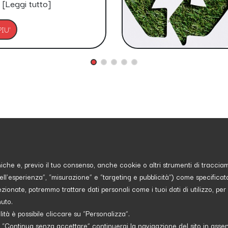
.
[Leggi tutto]
IU'
cniche e, previo il tuo consenso, anche cookie o altri strumenti di tracciame
dell'esperienza”, “misurazione” e “targeting e pubblicità”) come specificat
Petizioni.it è Gratis e lo sarà per sempre!
ezionate, potremmo trattare dati personali come i tuoi dati di utilizzo, per
nuto.
edia Asset spa copyright 2017 - 2026 - P.IVA 113052100
ità è possibile cliccare su “Personalizza”.
zienda certificata ISO 27001 numero: SNR 11572700/89
ontinua senza accettare” continuerai la navigazione del sito in assenza