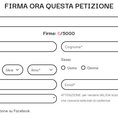
FIRMA ORA QUESTA PETIZIONE
Firme:
6
/5000
Sesso
Uomo
Donna
ATTENZIONE: per rendere VALIDA la tua fi
che riceverai nella mail di conferma!
izione su Facebook