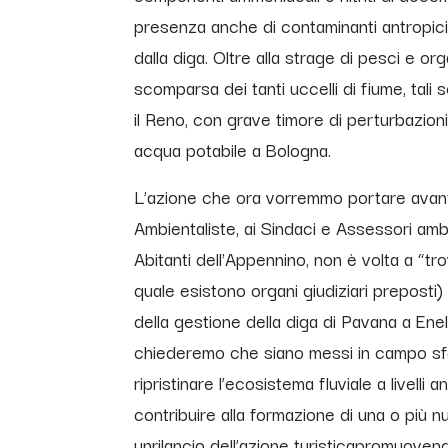
presenza anche di contaminanti antropici, 
dalla diga. Oltre alla strage di pesci e o
scomparsa dei tanti uccelli di fiume, tal
il Reno, con grave timore di perturbazion
acqua potabile a Bologna.
L’azione che ora vorremmo portare avanti,
Ambientaliste, ai Sindaci e Assessori ambie
Abitanti dell'Appennino, non è volta a “tro
quale esistono organi giudiziari prepost
della gestione della diga di Pavana a E
chiederemo che siano messi in campo sfor
ripristinare l’ecosistema fluviale a livelli a
contribuire alla formazione di una o più 
unrilancio dell’azione turisticapromuoven