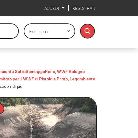
ACCEDI
REGISTRATI
biente SettaSamoggiaReno, WWF Bologna
mitato per il WWF di Pistoia e Prato, Legambiente
scopri di più