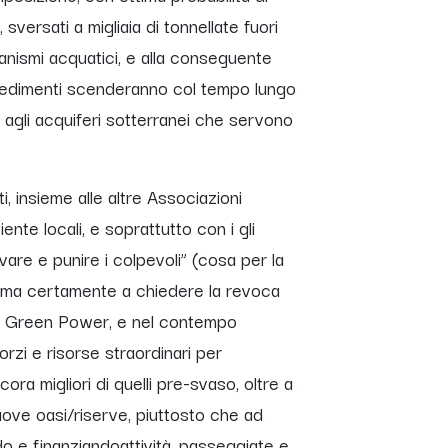
sversati a migliaia di tonnellate fuori
rganismi acquatici, e alla conseguente
i sedimenti scenderanno col tempo lungo
i agli acquiferi sotterranei che servono
 insieme alle altre Associazioni
nte locali, e soprattutto con i gli
vare e punire i colpevoli” (cosa per la
i) ma certamente a chiedere la revoca
nel Green Power, e nel contempo
zi e risorse straordinari per
ncora migliori di quelli pre-svaso, oltre a
nuove oasi/riserve, piuttosto che ad
do e finanziandoattività, passeggiate e