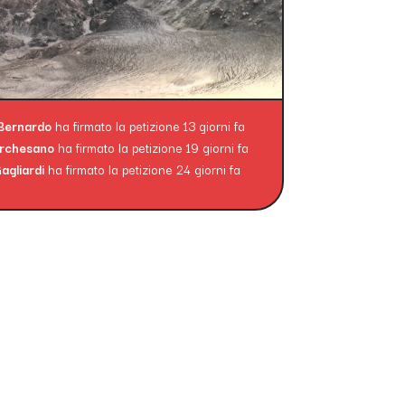
 Bernardo
ha firmato la petizione 13 giorni fa
archesano
ha firmato la petizione 19 giorni fa
agliardi
ha firmato la petizione 24 giorni fa