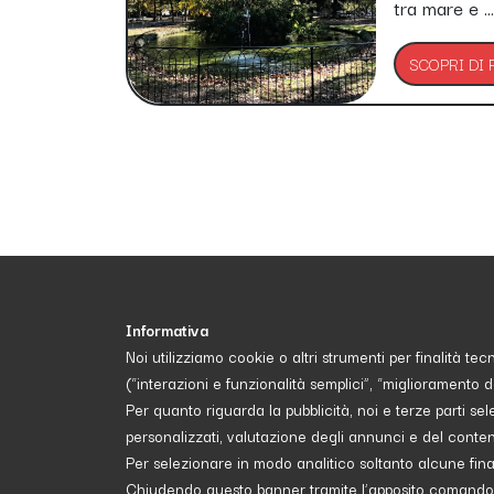
tra mare e ..
SCOPRI DI P
Informativa
Noi utilizziamo cookie o altri strumenti per finalità te
(“interazioni e funzionalità semplici”, “miglioramento 
Per quanto riguarda la pubblicità, noi e terze parti sel
personalizzati, valutazione degli annunci e del conte
M
Per selezionare in modo analitico soltanto alcune final
A
Chiudendo questo banner tramite l’apposito comando “C