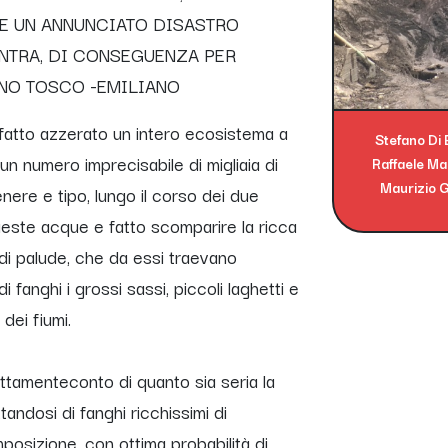
E UN ANNUNCIATO DISASTRO
ENTRA, DI CONSEGUENZA PER
INO TOSCO -EMILIANO
 fatto azzerato un intero ecosistema a
Stefano Di
un numero imprecisabile di migliaia di
Raffaele M
Maurizio G
enere e tipo, lungo il corso dei due
queste acque e fatto scomparire la ricca
li di palude, che da essi traevano
fanghi i grossi sassi, piccoli laghetti e
dei fiumi.
menteconto di quanto sia seria la
ttandosi di fanghi ricchissimi di
posizione, con ottima probabilità di