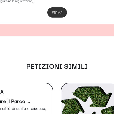
eguire nella registrazione)
FIRMA
PETIZIONI SIMILI
IA
e il Parco ...
città di salite e discese,