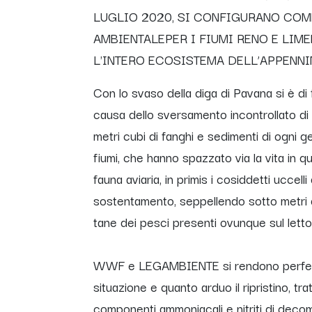
LUGLIO 2020, SI CONFIGURANO COM
AMBIENTALEPER I FIUMI RENO E LIM
L'INTERO ECOSISTEMA DELL’APPENN
Con lo svaso della diga di Pavana si è di
causa dello sversamento incontrollato di 
metri cubi di fanghi e sedimenti di ogni g
fiumi, che hanno spazzato via la vita in 
fauna aviaria, in primis i cosiddetti uccel
sostentamento, seppellendo sotto metri di 
tane dei pesci presenti ovunque sul letto 
WWF e LEGAMBIENTE si rendono perfetta
situazione e quanto arduo il ripristino, tra
componenti ammoniacali e nitriti di decom