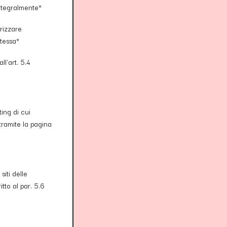
integralmente*
rizzare
stessa*
ll'art. 5.4
ting di cui
tramite la pagina
siti delle
tto al par. 5.6