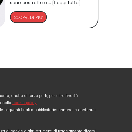
sono costrette a ...
[Leggi tutto]
SCOPRI DI PIU'
nto, anche di terze parti, per altre finalità
Petizioni
o nella
cookie policy
.
Chi Siamo
 le seguenti finalità pubblicitarie: annunci e contenuti
Contatti
12
Policy Privacy
Termini e Condizioni
/I
 di cookie o altri strumenti di tracciamento diversi
Cookie policy