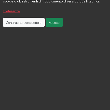
cookie o altri strumenti di tracciamento diversi da quelli tecnici.
Giovanna Silvestri
ha firmato la petizione 12 giorni fa
Chiara Novelli
ha firmato la petizione 6 giorni fa
Preferenze
Mariangela Calderone
ha firmato la petizione 12 giorni fa
Continua senza accettare
Accetto
Proteggiamo i bambini che fuggono
da soli
In ogni conflitto, sono i bambini le principali vittime.
Molti di loro perdono i genitori, o si trovano soli mentre
fuggono.
L'Etiopia è il paese dove si registra il maggior
numero, a livello mondiale, di minori non
accompagnati, in totale 43.300. Anna è una di
loro.