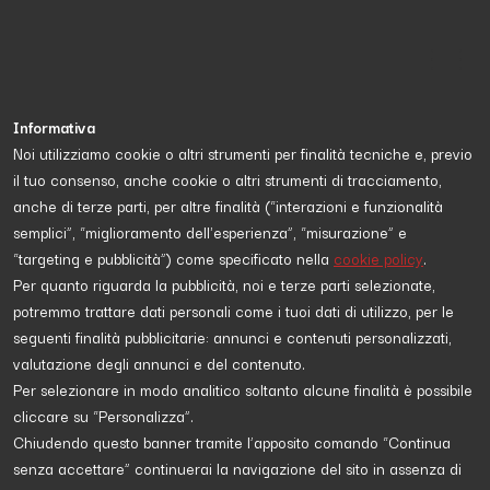
Informativa
Noi utilizziamo cookie o altri strumenti per finalità tecniche e, previo
il tuo consenso, anche cookie o altri strumenti di tracciamento,
Proposta da
Jean Noto
e diretta a
scopri di più
anche di terze parti, per altre finalità (“interazioni e funzionalità
semplici”, “miglioramento dell'esperienza”, “misurazione” e
“targeting e pubblicità”) come specificato nella
cookie policy
.
DIRITTI
Per quanto riguarda la pubblicità, noi e terze parti selezionate,
potremmo trattare dati personali come i tuoi dati di utilizzo, per le
seguenti finalità pubblicitarie: annunci e contenuti personalizzati,
valutazione degli annunci e del contenuto.
Per selezionare in modo analitico soltanto alcune finalità è possibile
cliccare su “Personalizza”.
Chiudendo questo banner tramite l’apposito comando “Continua
senza accettare” continuerai la navigazione del sito in assenza di