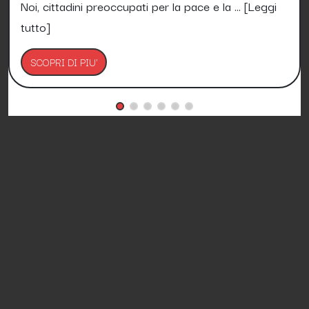
Noi, cittadini preoccupati per la pace e la ...
[Leggi
tutto]
SCOPRI DI PIU'
Petizioni.it è Gratis e lo sarà per sempre!
Media Asset spa copyright 2017 - 2026 - P.IVA
11305210012
Azienda certificata ISO 27001 numero: SNR