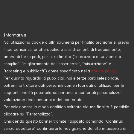
Informativa
Noi utilizziamo cookie o altri strumenti per finalità tecniche e, previo
il tuo consenso, anche cookie o altri strumenti di tracciamento,
Proposta da
Jacopo Deviti
e diretta a
scopri di più
anche di terze parti, per altre finalità (“interazioni e funzionalità
semplici”, “miglioramento dell'esperienza”, “misurazione” e
“targeting e pubblicità”) come specificato nella
cookie policy
.
POLITICA
Per quanto riguarda la pubblicità, noi e terze parti selezionate,
potremmo trattare dati personali come i tuoi dati di utilizzo, per le
seguenti finalità pubblicitarie: annunci e contenuti personalizzati,
valutazione degli annunci e del contenuto.
Per selezionare in modo analitico soltanto alcune finalità è possibile
cliccare su “Personalizza”.
Chiudendo questo banner tramite l’apposito comando “Continua
senza accettare” continuerai la navigazione del sito in assenza di