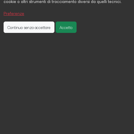
cookie o altri strumenti di tracciamento diversi da quelli tecnici.
Stefano Di Bernardo
ha firmato la petizione 4 giorni fa
rita De simone
ha firmato la petizione 27 giorni fa
Preferenze
Sabrina Stefano
ha firmato la petizione 17 giorni fa
Continua senza accettare
Accetto
Chiediamo che tutte le città
introducano un'ordinanza contro chi
fruga nei cassonetti
Non vogliamo discriminare chi vive in situazioni di
indigenza e gravi disagi economico-sociali ma
vogliamo che si trovino altre soluzioni, che
garantiscano dignità a tutti: sia a chi è coinvolto sia a
chi subisce il degrado delle città. Grazie
Condividi su: