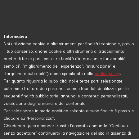
Informativa
Noi utilizziamo cookie o altri strumenti per finalità tecniche e, previo
il tuo consenso, anche cookie o altri strumenti di tracciamento,
Proposta da
Sabrina
e diretta a
scopri di più
anche di terze parti, per altre finalità (“interazioni e funzionalità
semplici”, “miglioramento dell'esperienza”, “misurazione” e
“targeting e pubblicità”) come specificato nella
cookie policy
.
DIRITTI
Per quanto riguarda la pubblicità, noi e terze parti selezionate,
potremmo trattare dati personali come i tuoi dati di utilizzo, per le
seguenti finalità pubblicitarie: annunci e contenuti personalizzati,
valutazione degli annunci e del contenuto.
Per selezionare in modo analitico soltanto alcune finalità è possibile
cliccare su “Personalizza”.
Chiudendo questo banner tramite l’apposito comando “Continua
senza accettare” continuerai la navigazione del sito in assenza di