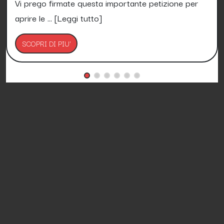
Vi prego firmate questa importante petizione per
aprire le ...
[Leggi tutto]
SCOPRI DI PIU'
Petizioni.it è Gratis e lo sarà per sempre!
Media Asset spa copyright 2017 - 2026 - P.IVA
11305210012
Azienda certificata ISO 27001 numero: SNR