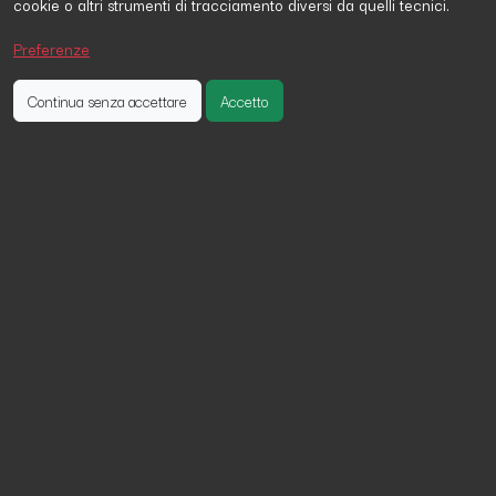
cookie o altri strumenti di tracciamento diversi da quelli tecnici.
Stefano Di Bernardo
ha firmato la petizione 16 giorni fa
Sergio D'Alessandro
ha firmato la petizione 30 giorni fa
Preferenze
fabio Fanton
ha firmato la petizione 2 giorni fa
Continua senza accettare
Accetto
Controllo su enti e lavoratori
autonomi
Allo stesso modo in cui sono controllati giustamente i
lavoratori privati vorremmo un controllo su tutti gli enti
pubblici i singoli ministri ed esponenti di tutta la
Pubblica Amministrazione i magistrati tutti i lavoratori
autonomi avvocati commerciamti notai etc. Su attività
pulota trasparente e lecita effettiva
Condividi su: