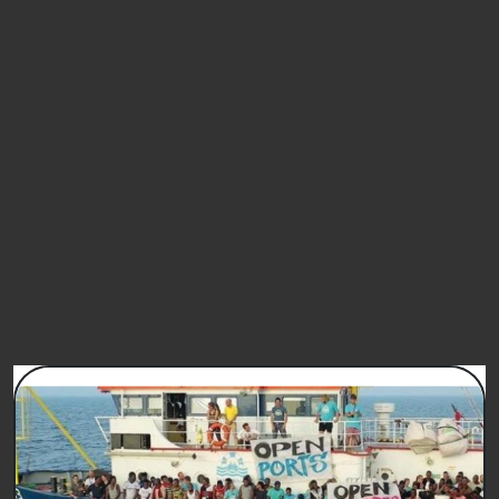
Acconsento
Non Acconsento
(* obbligatori per proseguire nella registrazione)
FIRMA
PETIZIONI SIMILI