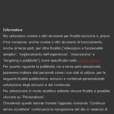
Informativa
Noi utilizziamo cookie o altri strumenti per finalità tecniche e, previo
il tuo consenso, anche cookie o altri strumenti di tracciamento,
Proposta da
Alessandro Fusco
e diretta a
scopri di più
anche di terze parti, per altre finalità (“interazioni e funzionalità
semplici”, “miglioramento dell'esperienza”, “misurazione” e
“targeting e pubblicità”) come specificato nella
cookie policy
.
CRIMINALITÀ
Per quanto riguarda la pubblicità, noi e terze parti selezionate,
potremmo trattare dati personali come i tuoi dati di utilizzo, per le
seguenti finalità pubblicitarie: annunci e contenuti personalizzati,
valutazione degli annunci e del contenuto.
Per selezionare in modo analitico soltanto alcune finalità è possibile
cliccare su “Personalizza”.
Chiudendo questo banner tramite l’apposito comando “Continua
senza accettare” continuerai la navigazione del sito in assenza di