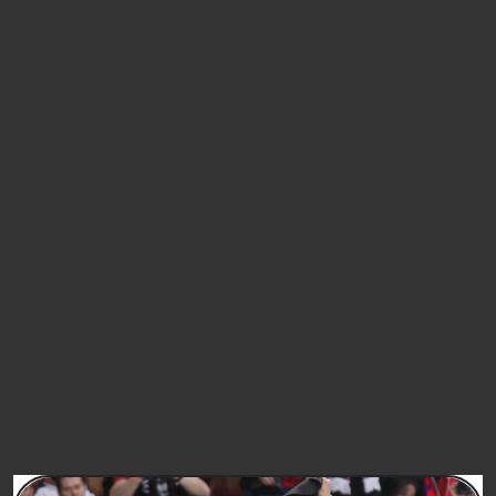
Presto il consenso espresso al trattamento dei dati
personali a me riferibili reperiti on-line su siti delle
Contitolari o su fonti pubbliche per integrare le
informazioni del mio profilo, così come descritto al par. 5.6
dell'Informativa sul trattamento dei Dati personali
Acconsento
Non Acconsento
(* obbligatori per proseguire nella registrazione)
FIRMA
PETIZIONI SIMILI