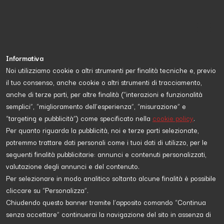
Informativa
Noi utilizziamo cookie o altri strumenti per finalità tecniche e, previo
il tuo consenso, anche cookie o altri strumenti di tracciamento,
Proposta da
turismo
e diretta a
scopri di più
anche di terze parti, per altre finalità (“interazioni e funzionalità
semplici”, “miglioramento dell'esperienza”, “misurazione” e
“targeting e pubblicità”) come specificato nella
cookie policy
.
ECOLOGIA
Per quanto riguarda la pubblicità, noi e terze parti selezionate,
potremmo trattare dati personali come i tuoi dati di utilizzo, per le
seguenti finalità pubblicitarie: annunci e contenuti personalizzati,
valutazione degli annunci e del contenuto.
Per selezionare in modo analitico soltanto alcune finalità è possibile
cliccare su “Personalizza”.
Chiudendo questo banner tramite l’apposito comando “Continua
senza accettare” continuerai la navigazione del sito in assenza di