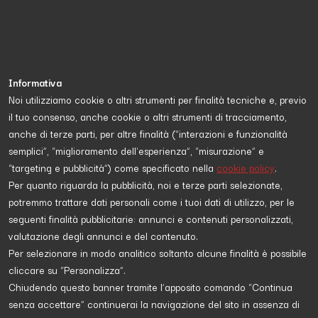
Informativa
Noi utilizziamo cookie o altri strumenti per finalità tecniche e, previo
il tuo consenso, anche cookie o altri strumenti di tracciamento,
Proposta da
Associazione Culturale Atman
e diretta a
scopri di più
anche di terze parti, per altre finalità (“interazioni e funzionalità
semplici”, “miglioramento dell'esperienza”, “misurazione” e
“targeting e pubblicità”) come specificato nella
cookie policy
.
ECOLOGIA
Per quanto riguarda la pubblicità, noi e terze parti selezionate,
potremmo trattare dati personali come i tuoi dati di utilizzo, per le
seguenti finalità pubblicitarie: annunci e contenuti personalizzati,
valutazione degli annunci e del contenuto.
Per selezionare in modo analitico soltanto alcune finalità è possibile
cliccare su “Personalizza”.
Chiudendo questo banner tramite l’apposito comando “Continua
senza accettare” continuerai la navigazione del sito in assenza di