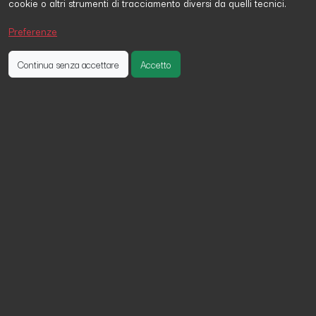
cookie o altri strumenti di tracciamento diversi da quelli tecnici.
Raffaele Marchesano
ha firmato la petizione 19 giorni fa
Stefano Di Bernardo
ha firmato la petizione 3 giorni fa
Preferenze
Maurizio Gagliardi
ha firmato la petizione 24 giorni fa
Continua senza accettare
Accetto
Trasformare il Parco dell'Acquasola in
un Gioiello nel cuore di Genova
Genova, una città di salite e discese, tra mare e monti.
Nel suo cuore esiste una spianata che, se trasformata
in un bellissimo prato, potrebbe divenire un gioiello a
beneficio di tutti gli abitanti, dei locali e dei turisti.
Basterebbe davvero poco per renderlo un parco
molto più fruibile: un manto erboso.
Le persone potrebbero giocare, fare pic-nic, rilassarsi