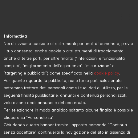
Informativa
Noi utilizziamo cookie o altri strumenti per finalità tecniche e, previo
il tuo consenso, anche cookie o altri strumenti di tracciamento,
Proposta da
GIUSEPPE PACICCA
e diretta a
scopri di più
anche di terze parti, per altre finalità (“interazioni e funzionalità
semplici”, “miglioramento dell'esperienza”, “misurazione” e
“targeting e pubblicità”) come specificato nella
cookie policy
.
POLITICA
Per quanto riguarda la pubblicità, noi e terze parti selezionate,
potremmo trattare dati personali come i tuoi dati di utilizzo, per le
seguenti finalità pubblicitarie: annunci e contenuti personalizzati,
valutazione degli annunci e del contenuto.
Per selezionare in modo analitico soltanto alcune finalità è possibile
cliccare su “Personalizza”.
Chiudendo questo banner tramite l’apposito comando “Continua
senza accettare” continuerai la navigazione del sito in assenza di