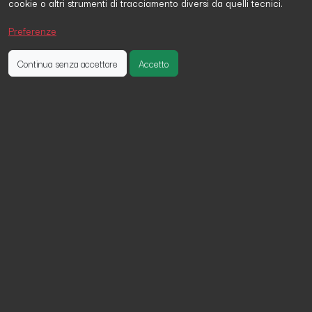
cookie o altri strumenti di tracciamento diversi da quelli tecnici.
Stefano Di Bernardo
ha firmato la petizione 19 giorni fa
Sergio D'Alessandro
ha firmato la petizione 18 giorni fa
Preferenze
Maurizio Gagliardi
ha firmato la petizione 28 giorni fa
Continua senza accettare
Accetto
VALLE DELL'ANCINALE. SI ALLA
TRASFERSALE NO AL DISASTRO
AMBIENTALE DI GAGLIATO.
La Comunita' di Gagliato e dell'intero comprensorio
delle Serre Calabre, CHIEDE un tracciato alternativo
a quello proposto da Anas e Comune di Gagliato.
vogliamo dire :
NO ALLO STRAVOLGIMENTO PAESAGISTICO DEL
TERRITORIO ;