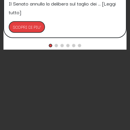
Il Senato annulla la delibera sul taglio dei ...
[Leggi
tutto]
SCOPRI DI PIU'
Petizioni.it è Gratis e lo sarà per sempre!
Media Asset spa copyright 2017 - 2026 - P.IVA
11305210012